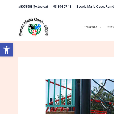
Ir
Navegación
a8053583@xtec.cat
93 894 07 13
Escola Maria Ossó, Ramó
al
de
contenido
entradas
L’ESCOLA
INFA
Abrir barra de herramientas