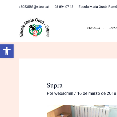
Ir
Navegación
a8053583@xtec.cat
93 894 07 13
Escola Maria Ossó, Ramó
al
de
contenido
entradas
L’ESCOLA
INFA
Abrir barra de herramientas
Supra
Por
webadmin
/
16 de marzo de 2018