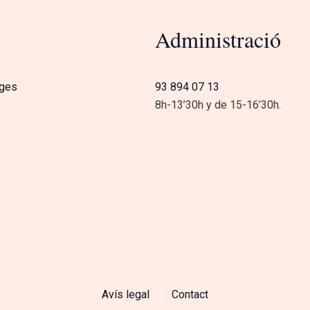
Administració
tges
93 894 07 13
8h-13’30h y de 15-16’30h.
Avís legal
Contact